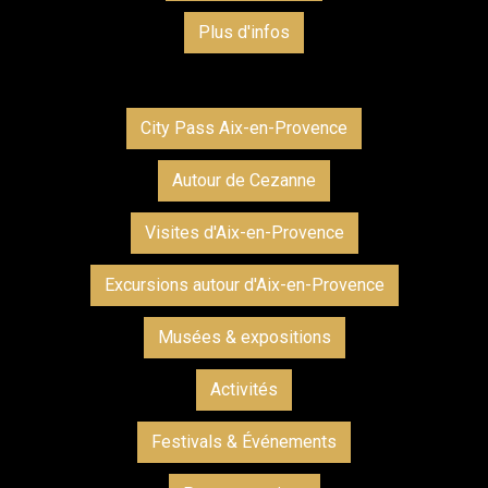
Plus d'infos
City Pass Aix-en-Provence
Autour de Cezanne
Visites d'Aix-en-Provence
Excursions autour d'Aix-en-Provence
Musées & expositions
Activités
Festivals & Événements