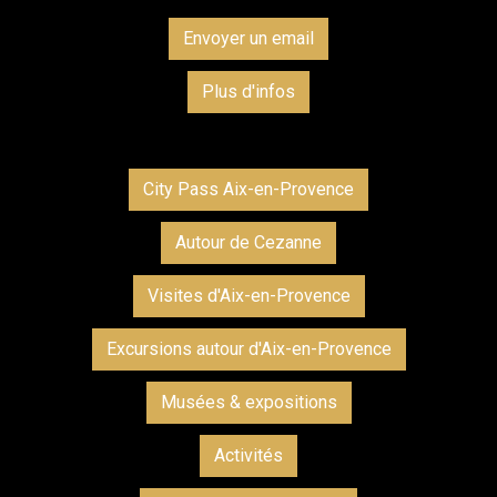
Envoyer un email
Plus d'infos
City Pass Aix-en-Provence
Autour de Cezanne
Visites d'Aix-en-Provence
Excursions autour d'Aix-en-Provence
Musées & expositions
Activités