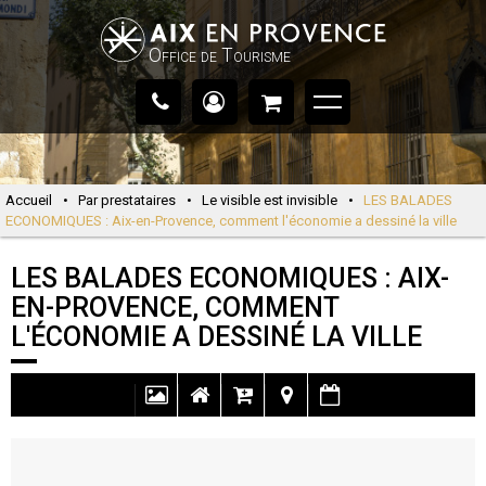
Office de Tourisme
Accueil
•
Par prestataires
•
Le visible est invisible
•
LES BALADES
ECONOMIQUES : Aix-en-Provence, comment l'économie a dessiné la ville
LES BALADES ECONOMIQUES : AIX-
EN-PROVENCE, COMMENT
L'ÉCONOMIE A DESSINÉ LA VILLE