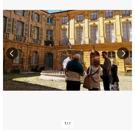
1
/
3