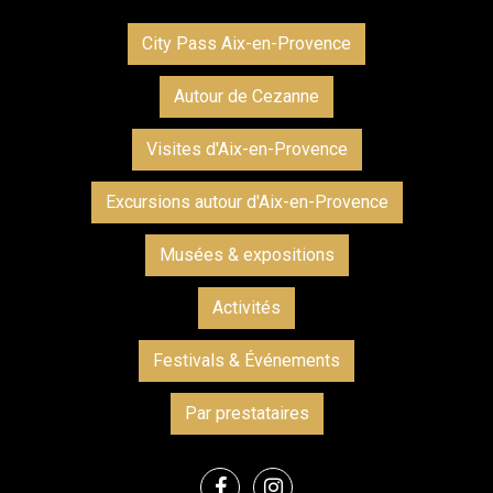
City Pass Aix-en-Provence
Autour de Cezanne
Visites d'Aix-en-Provence
Excursions autour d'Aix-en-Provence
Musées & expositions
Activités
Festivals & Événements
Par prestataires