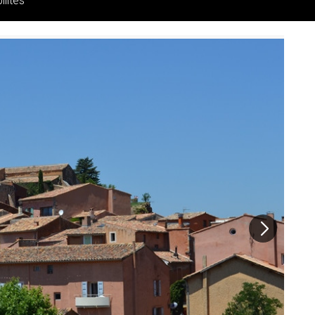
ilités
Pr