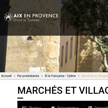
Office de Tourisme
Accueil
•
Par prestataires
•
À la Française - Tylène
•
Marchés et villages
MARCHÉS ET VILLAG