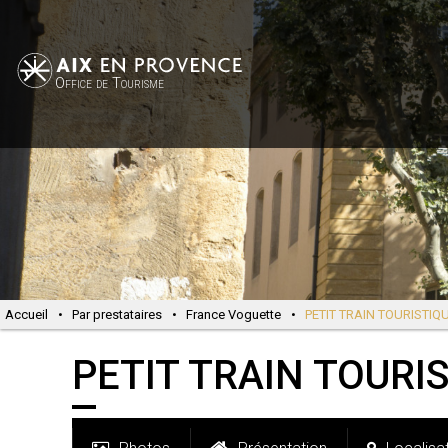
Office de Tourisme
Accueil
•
Par prestataires
•
France Voguette
•
PETIT TRAIN TOURISTIQUE 
PETIT TRAIN TOURIS