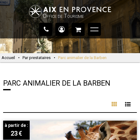
Office de Tourisme
Accueil
•
Par prestataires
•
Parc animalier de la Barben
PARC ANIMALIER DE LA BARBEN
à partir de :
23
€