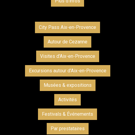
Plus d'infos
City Pass Aix-en-Provence
Autour de Cezanne
Visites d'Aix-en-Provence
Excursions autour d'Aix-en-Provence
Musées & expositions
Activités
Festivals & Événements
Par prestataires