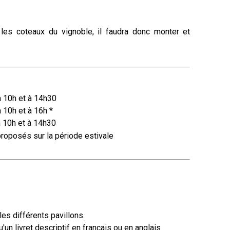
 les coteaux du vignoble, il faudra donc monter et
à 10h et à 14h30
 à 10h
et à
16h *
à 10h
et à
14h30
proposés sur la période estivale
es différents pavillons.
u'un livret descriptif en français ou en anglais